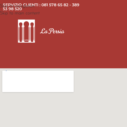
SERVIZIO CLIENTI : 081 578 65 82 - 389
Skip to navigation
53 98 520
Skip to main content