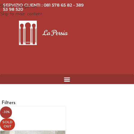
SERVIZIO CLIENTI : 081 578 65 82 - 389
Skip to navigation
53 98 520
Skip to main content
Filters
-30%
SOLD
OUT