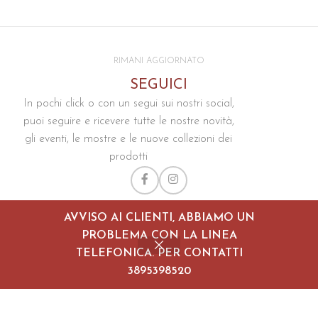
RIMANI AGGIORNATO
SEGUICI
In pochi click o con un segui sui nostri social,
puoi seguire e ricevere tutte le nostre novità,
gli eventi, le mostre e le nuove collezioni dei
prodotti
AVVISO AI CLIENTI, ABBIAMO UN
Galleria La Persia
2025 Tutti i diritti riservati - Design
Be
PROBLEMA CON LA LINEA
Creative
TELEFONICA. PER CONTATTI
3895398520
Shop
Cart
My account