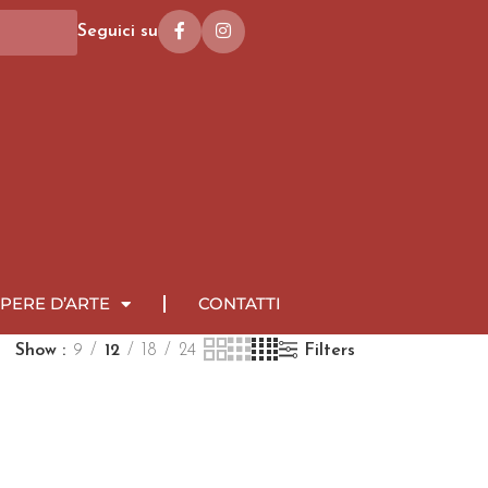
Seguici su
PERE D’ARTE
CONTATTI
Show
9
12
18
24
Filters