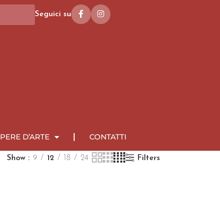
Seguici su
PERE D’ARTE
CONTATTI
Show
9
12
18
24
Filters