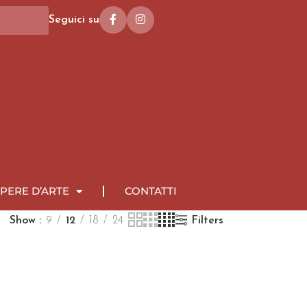
Seguici su
PERE D’ARTE
CONTATTI
Show
9
12
18
24
Filters