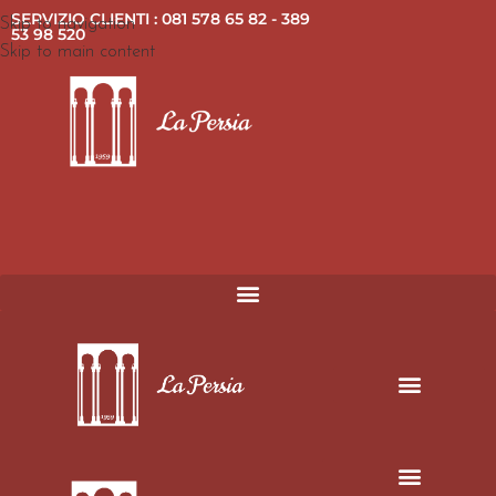
SERVIZIO CLIENTI : 081 578 65 82 - 389
Skip to navigation
53 98 520
Skip to main content