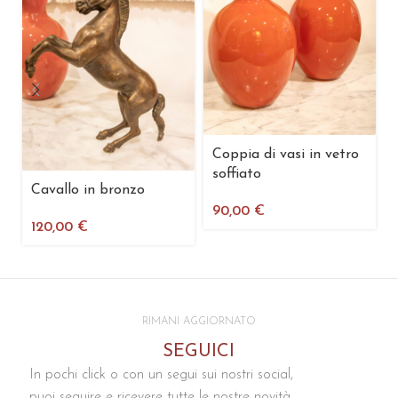
Coppia di vasi in vetro
soffiato
Cavallo in bronzo
90,00
€
120,00
€
RIMANI AGGIORNATO
SEGUICI
In pochi click o con un segui sui nostri social,
puoi seguire e ricevere tutte le nostre novità,