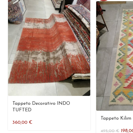
Tappeto Decorativo INDO
TUFTED
Tappeto Kilim
360,00
€
198,
495,00
€