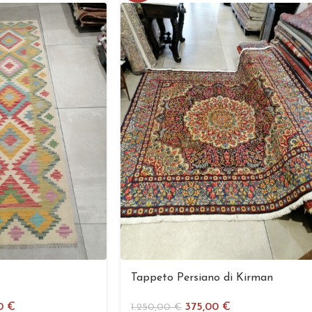
Tappeto Persiano di Kirman
00
€
375,00
€
1.250,00
€