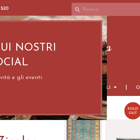
 520
SUI NOSTRI
OCIAL
ità e gli eventi.
PPETI PERSIANI
TAPPETI ORIENTALI
O
SOLD
OUT