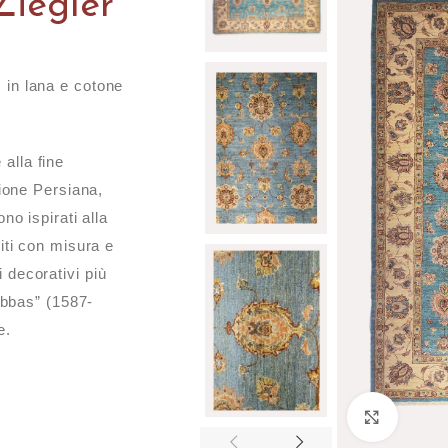
Ziegler
 in lana e cotone
alla fine
zione Persiana,
no ispirati alla
iti con misura e
 decorativi più
 Abbas” (1587-
e.
Click t