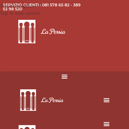
SERVIZIO CLIENTI : 081 578 65 82 - 389
Skip to navigation
53 98 520
Skip to main content