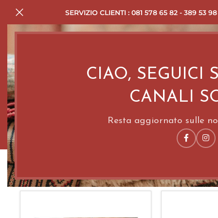
SERVIZIO CLIENTI : 081 578 65 82 - 389 53 98
CIAO, SEGUICI 
CANALI S
Resta aggiornato sulle nov
HOME
SERVIZI
TA
Show
9
12
18
24
Filters