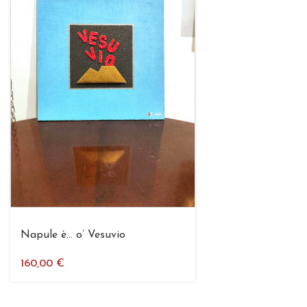
Napule è… o’ Vesuvio
160,00
€