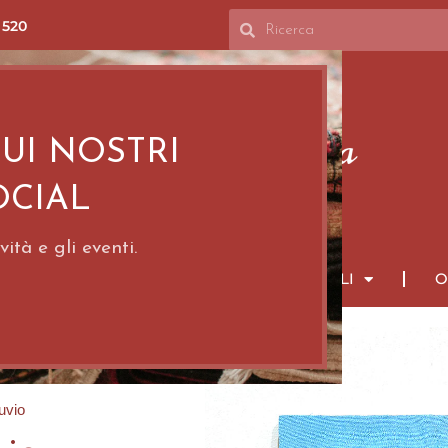
 520
SUI NOSTRI
OCIAL
ità e gli eventi.
PPETI PERSIANI
TAPPETI ORIENTALI
O
uvio