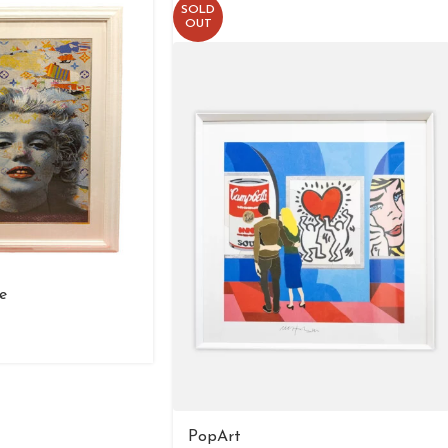
SOLD
OUT
e
PopArt