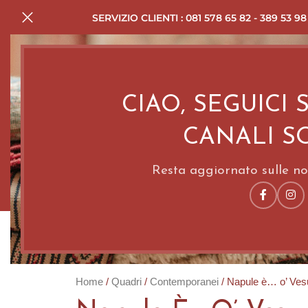
SERVIZIO CLIENTI : 081 578 65 82 - 389 53 98
CIAO, SEGUICI 
CANALI S
Resta aggiornato sulle nov
HOME
SERVIZI
TA
Home
Quadri
Contemporanei
Napule è… o’ Ves