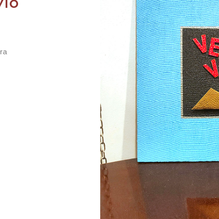
vio
era