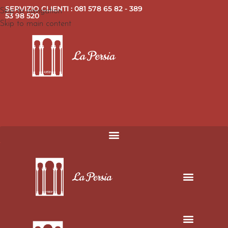
SERVIZIO CLIENTI : 081 578 65 82 - 389
Skip to navigation
53 98 520
Skip to main content