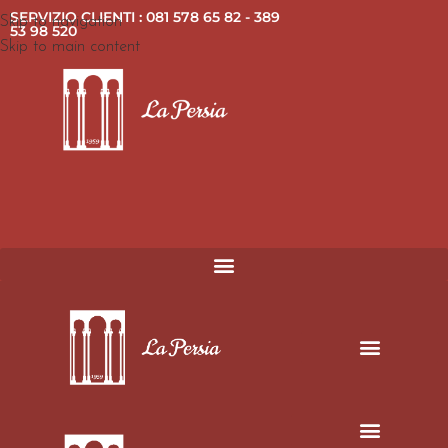
SERVIZIO CLIENTI : 081 578 65 82 - 389
Skip to navigation
53 98 520
Skip to main content