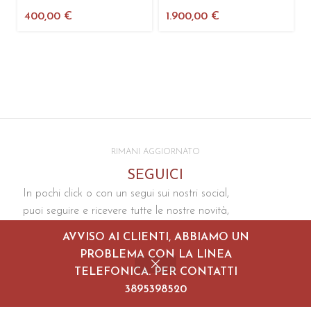
400,00
€
1.900,00
€
RIMANI AGGIORNATO
SEGUICI
In pochi click o con un segui sui nostri social,
puoi seguire e ricevere tutte le nostre novità,
gli eventi, le mostre e le nuove collezioni dei
AVVISO AI CLIENTI, ABBIAMO UN
prodotti
PROBLEMA CON LA LINEA
TELEFONICA. PER CONTATTI
3895398520
Shop
Cart
My account