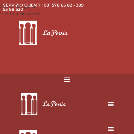
SERVIZIO CLIENTI : 081 578 65 82 - 389
Skip to navigation
53 98 520
Skip to main content