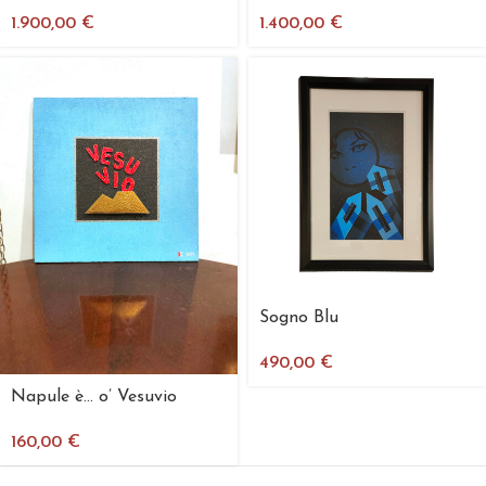
1.900,00
€
1.400,00
€
Sogno Blu
490,00
€
Napule è… o’ Vesuvio
160,00
€