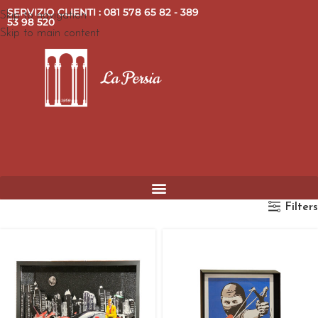
SERVIZIO CLIENTI : 081 578 65 82 - 389
Skip to navigation
53 98 520
Skip to main content
Filters